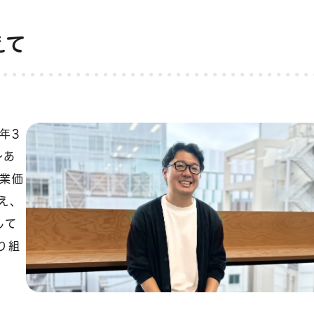
えて
年3
～あ
業価
え、
して
り組