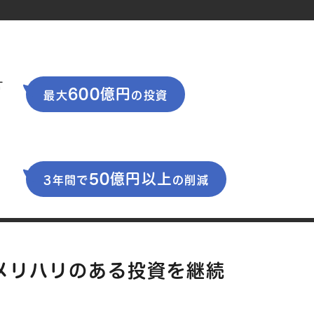
オ
600億円
最大
の投資
ど
50億円以上
3年間で
の削減
メリハリのある投資を継続