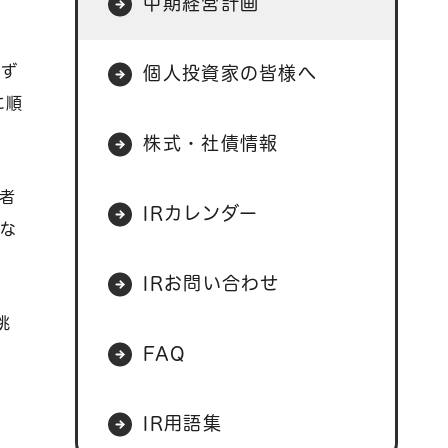
中期経営計画
いず
個人投資家の皆様へ
に順
株式・社債情報
者
IRカレンダー
要な
IRお問い合わせ
挑
FAQ
IR用語集