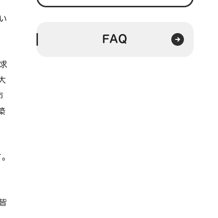
い
FAQ
求
大
市
築
。
す。
皆