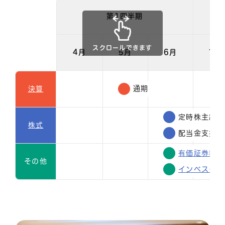
第1四半期
スクロールできます
4月
5月
6月
7月
通期
決算
定時株主総会
株式
配当金支払
有価証券報告
その他
インベスター