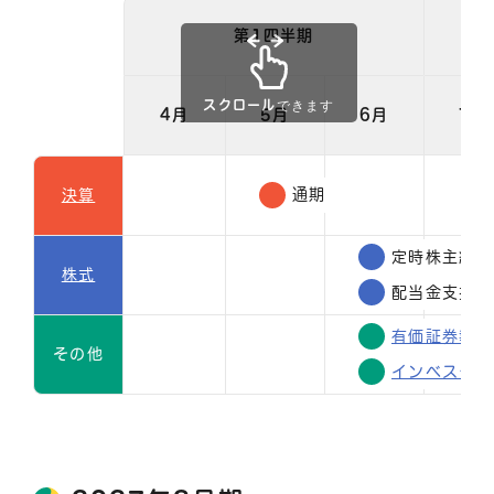
第1四半期
スクロールできます
4月
5月
6月
7月
通期
決算
定時株主総会
株式
配当金支払
有価証券報告
その他
インベスター